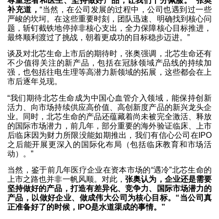
尊重患者和医生、坚持做好产品，让我们十分佩服。”张奥
补充道，
“当然，在公司发展的过程中，公司也遇到过一些
严峻的坎坷。在这些重要时刻，团队迅速、明确找到核心问
题，斩钉截铁地停掉非核心支出，全力保障核心目标推进，
最终顺利渡过了挑战，朝着更成功的目标稳步迈进。”
谈及对北芯生命上市后的期待时，张奥强调，北芯生命还有
不少值得关注的新产品，包括在冠脉领域产品线的持续加
强，也包括往电生理等高潜力新领域的拓展，这些都会在上
市后逐年兑现。
“我们期待北芯生命成为中国心血管介入领域，能保持创新
活力、向市场持续供应高价值、高创新度产品的新兴龙头企
业。同时，北芯生命的产品还蕴藏着尚未被完全激活、释放
的国际市场潜力，前几年，部分重要的海外验证临床、上市
后临床因为财力所限没能如期推出，我们有信心公司在IPO
之后能开展更深入的国际化布局（包括临床教育和市场活
动）。”
当然，鉴于前几年医疗企业在资本市场的“遇冷”北芯生命的
上市之路也并非一帆风顺。对此，
张奥认为，企业还是需要
坚持做好的产品，打造有差异化、竞争力、国际市场潜力的
产品，以做好企业、做成伟大公司为核心目标。“当公司真
正准备好了的时候，IPO是水道渠成的事情。”