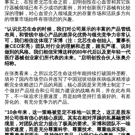
事实上，在投资北芯生命之前，启明创投在心血管和其它医
疗器械领域已有不少成功的案例，并对创新医疗器械有比较
深的理解，对心血管介入领域庞大的存量市场和活跃多方向
的增量市场始终有很强烈的兴趣。
“认识北芯生命的时候，我们对公司展示的丰富的产品管线
布局，和管线中核心产品的差异化优势与领先竞争力非常认
可，我们相信这体现了宋博（注：北芯生命创始人、董事长
兼CEO宋亮）团队对行业的理解和态度，踏实严谨、说到
做到的风格。我们相信宋博这样的80年代后以及更年轻一代
医疗器械创业家们所代表的未来。”启明创投合伙人张奥介
绍称。
在张奥看来，之所以北芯生命这些年能持续打破国外垄断、
填补了国内市场空白并改写了中国冠状动脉疾病临床精准诊
断完全依赖进口产品的局面，核心原因是宋亮博士制定了一
个做好产品组合和公司能力建设的战略布局，并在此布局
下，不一味追求注册速度，而是始终坚持打造最好的、有差
异化的、有充分竞争力的产品。
“10余年来，这一策略被坚定不移地一以贯之，这正是股东
对公司很有信心的核心原因。其实在相对浮躁的私募融资环
境里，对团队的定力提出了极高的要求。宋博和团队不一味
追求速度，而是充分尊重科学、尊重技术、尊重临床实际、