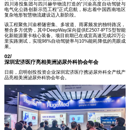
四川港投集团与四川赫华物流打造的“川渝高度自动驾驶与
电气化公路创新示范工程”正式启航，标志着中国西南地区
复杂地形智慧物流建设迈入新阶段。
该工程聚焦川渝桥隧密集、多坡道、雨雾频发的独特路况，
整合多方优势，其中DeepWay深向提供E2507-IPTS型智能
化新能源重卡核心装备。项目前期已在成宜高速完成20万公
里实路测试，实现98%自动驾驶率与10%能耗降低的亮眼成
果。
02/
深圳宏济医疗亮相美洲泌尿外科协会年会
日前，启明创投投资企业深圳宏济医疗携泌尿外科全产线产
品亮相美洲泌尿外科协会年会。