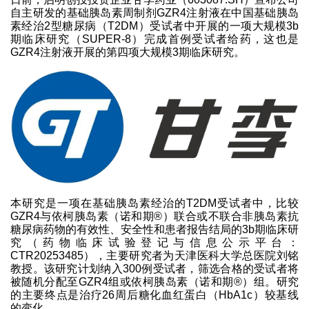
自主研发的基础胰岛素周制剂GZR4注射液在中国基础胰岛
素经治2型糖尿病（T2DM）受试者中开展的一项大规模3b
期临床研究（SUPER-8）完成首例受试者给药，这也是
GZR4注射液开展的第四项大规模3期临床研究。
本研究是一项在基础胰岛素经治的T2DM受试者中，比较
GZR4与依柯胰岛素（诺和期®）联合或不联合非胰岛素抗
糖尿病药物的有效性、安全性和患者报告结局的3b期临床研
究（药物临床试验登记与信息公示平台：
CTR20253485），主要研究者为天津医科大学总医院刘铭
教授。该研究计划纳入300例受试者，筛选合格的受试者将
被随机分配至GZR4组或依柯胰岛素（诺和期®）组。研究
的主要终点是治疗26周后糖化血红蛋白（HbA1c）较基线
的变化。