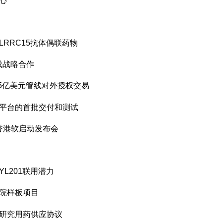
心
RRC15抗体偶联药物
t达成战略合作
.5亿美元管线对外授权交易
序平台的首批交付和测试
ck香港软启动发布会
L201联用潜力
医院样板项目
署研究用药供应协议