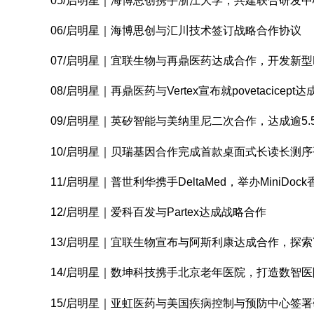
05/启明星｜海博思创携手浙江大学，共建联合研发中
06/启明星｜海博思创与汇川技术签订战略合作协议
07/启明星｜宜联生物与再鼎医药达成合作，开发新型L
08/启明星｜再鼎医药与Vertex宣布就povetacicep
09/启明星｜英矽智能与美纳里尼二次合作，达成逾5
10/启明星｜贝瑞基因合作完成首款桌面式长读长测
11/启明星｜普世利华携手DeltaMed，举办MiniDo
12/启明星｜爱科百发与Partex达成战略合作
13/启明星｜宜联生物宣布与阿斯利康达成合作，探索Y
14/启明星｜数坤科技携手北京老年医院，打造数智
15/启明星｜亚虹医药与美国疾病控制与预防中心签