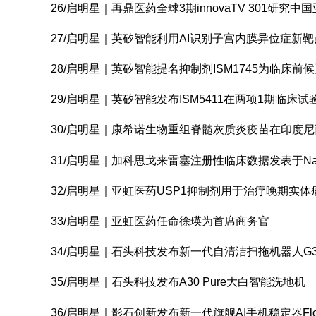
26/启明星｜再鼎医药全球3期innovaTV 301研究
27/启明星｜英矽智能利用AI识别子宫内膜异位症新
28/启明星｜英矽智能提名抑制剂ISM1745为临床前
29/启明星｜英矽智能发布ISM5411在两项1期临床
30/启明星｜康希诺生物重组脊髓灰质炎疫苗在印度尼
31/启明星｜加科思戈来雷塞注册性临床数据发表于Nature
32/启明星｜亚虹医药USP1抑制剂用于治疗晚期实
33/启明星｜亚虹医药任命徐瑛为首席商务官
34/启明星｜石头科技发布新一代自清洁扫拖机器人G30及
35/启明星｜石头科技发布A30 Pure大白智能洗地机
36/启明星｜影石创新发布新一代旗舰AI手机稳定器Flow 