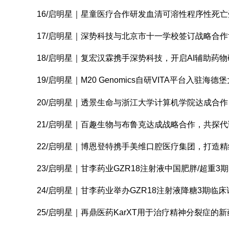
16/启明星｜星童医疗合作研发血清可溶性程序性死亡
17/启明星｜深势科技与北京市十一学校签订战略合作
18/启明星｜复宏汉霖携手深势科技，开启AI辅助药
19/启明星｜M20 Genomics自研VITA平台入驻海德
20/启明星｜透景生命与浙江大学计算机学院达成合作
21/启明星｜百趣生物与布鲁克达成战略合作，共探
22/启明星｜博恩登特携手美维口腔医疗集团，打造
23/启明星｜甘李药业GZR18注射液中国肥胖/超重
24/启明星｜甘李药业举办GZR18注射液降糖3期临
25/启明星｜再鼎医药KarXT用于治疗精神分裂症的