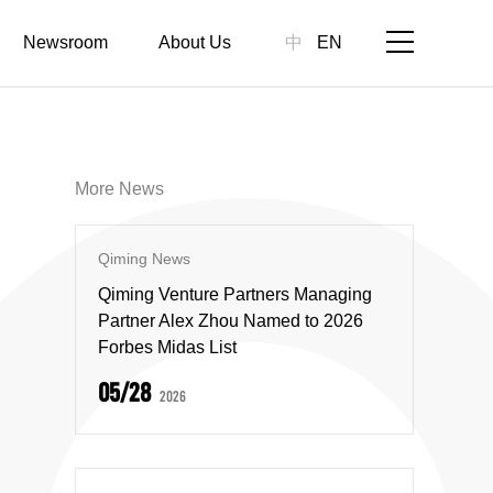
Newsroom
About Us
中
EN
More News
Qiming News
Qiming Venture Partners Managing
Partner Alex Zhou Named to 2026
Forbes Midas List
05/28
2026