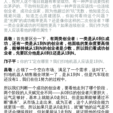
人，投对人这个项目就越有希望成功。有一种声音说要找初
出茅庐的、干劲特别足的；也有一种声音说应该找一位连续
创业者、成功企业家，因为他趟过的“坑”无数，他知道怎么
规避问题、知道怎么搭建团队，你如何看待这个问题？
是“光脚”的成功概率更高？还是像你这样的二次创业者？哪
一类企业家成功的可能性更高？如果连续创业，我们作为投
资人应该看他的哪些属性？
昌敬：
首先要区分一下，
有两类创业者：一类是从0到1成
功，还有一类是从1到N的创业者，他面临的复杂度要高很
多，能够持续从1到N的创业者是少数，所以我们看成功创
业者，先要区分他是从0到1还是从1到N。
邝子平：
你的“1”定在哪里？我们扫地机器人应该是1到N。
昌敬：
占领了一个空白市场、满足了一个需求，这叫“1”。
扫地机器人销售额全球第一了，是从1到N，但是汽车现在
还没有1，我们在往1努力的过程中。
所以我们判断一个成功的创业者，要看他走到了哪个阶段，
两个阶段的人天赋完全不同——从0到1的创业者只要胆大，
运气足够好，基本上就能从0走到1。但是如果能够通过不
断“撕杀”、从市场上走出来、成为王者，这个人的综合能力
就更强一些。所以如果只是从0走到1，就“赌”他的运气是不
是还会继续很好，但如果能从1走到N，就证明他的综合能