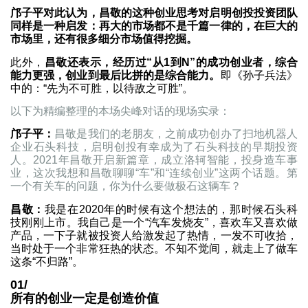
邝子平对此认为，昌敬的这种创业思考对启明创投投资团队
同样是一种启发：再大的市场都不是千篇一律的，在巨大的
市场里，还有很多细分市场值得挖掘。
此外，
昌敬还表示，经历过“从1到N”的成功创业者，综合
能力更强，创业到最后比拼的是综合能力。
即《孙子兵法》
中的：“先为不可胜，以待敌之可胜”。
以下为精编整理的本场尖峰对话的现场实录：
邝子平：
昌敬是我们的老朋友，之前成功创办了扫地机器人
企业石头科技，启明创投有幸成为了石头科技的早期投资
人。2021年昌敬开启新篇章，成立洛轲智能，投身造车事
业，这次我想和昌敬聊聊“车”和“连续创业”这两个话题。第
一个有关车的问题，你为什么要做极石这辆车？
昌敬：
我是在2020年的时候有这个想法的，那时候石头科
技刚刚上市。我自己是一个“汽车发烧友”，喜欢车又喜欢做
产品，一下子就被投资人给激发起了热情，一发不可收拾，
当时处于一个非常狂热的状态。不知不觉间，就走上了做车
这条“不归路”。
01/
所有的创业一定是创造价值