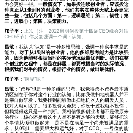
力会更好一些。
一般情况下，如果投连续创业者，应该投这
种真正从1走到N的创业者，他们其实在整体天赋上会更完
整一些，包括几个方面：第一，逻辑思维；第二，韧性；第
三，进取心；第四，决策能力。
邝子平：
上次（注：2022启明创投第十四届CEO峰会对话
CEO环节）你反复强调一个词：认知。
昌敬：
我认为“认知”是一种多维思维，强调一种实事求是的
能力。
对于从1到N的创业者，他的多维思考能力是比较强
的，因为他能够根据当时的实际情况做最优判断。我们在整
个创业的过程中，都是在解题，都要根据当时的实际情况、
根据我们对手的情况，根据行业的情况，做出最优解。
邝子平：
“跨界”呢？
昌敬：
“跨界”也是一种多维的思考。我觉得跨不跨界最本质
的区别在于你对这个行业的认知，比如我做扫地机器人并不
是亲自做研发，我要找到能够做出扫地机器人的研发人员，
找对人就可以了。很多投资人会想，你没干过我就不投你，
但我觉得这只是一种判断。我相信很多创业者都不是做原来
的行业，核心还是看这个人是不是有足够的天赋，能够把这
个事情从0到1做起来，是不是在满足一个尚未被满足的需
求，从0到1，需要胆大和运气好，对于CEO、一号位的能