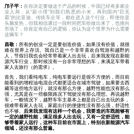
邝子平：
在你决定要做这个产品的时候，中国已经有多家企
业入局，从“蔚小理”到我们熟悉的小米，再到国内“巨无
霸”的比亚迪、传统车企等，都在进入这个行业，即便你是
头脑发热，但我相信通过一段时间把车给做出来了，也推向
市场了，你肯定有自己的逻辑，你认为这个世界为什么需要
这辆车？
昌敬：
所有的创业一定是要创造价值，如果没有价值，就很
难在世界上存活。我自己是一个非常喜欢自驾游和越野的
人，节假日我也会经常带着家人出去玩，后来我发现在新能
源汽车行业，那时候没有一台非常理想的车，来满足车带着
家人去旅行（的需求）。
首先，我们看纯电车，纯电车要远行是很不方便的，而目前
能看到的增程油电混合式都更适合在城市驾驶，如果要去西
藏等这些地方远行，就没有那么方便，越野性能也没有那么
强，尤其是在一些极限路况下驾驶没有那么理想。再说越野
车，一般情况下，越野车车主基本上都是自己出去玩的多，
很难带着家人去玩，家庭出行的便捷性没有那么强，舒适性
也不够。
后来我发现有这样一个机会，我要造的车既能够有
一定的越野性能，满足很多人出去玩，又有一定舒适性，能
够带着家人远行，这种车目前在市面上，特别在新能源汽车
领域，还没有那么普遍。