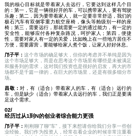
我的核心目标就是带着家人去远行，它要达到这样几个目
的：第一，它是一辆很好开的车，可以携带家人，要有驾驶
乐趣；第二，因为要带着家人，就一定要非常舒适，我们的
极石汽车有双侧零重力航空座椅，像头等舱级别一样的座
椅；第三，需要远行，那就需要一定的通过能力，有一定的
安全性，能够应付各种复杂路况，呵护家人；第四，便捷
性，需要对家人有一定的关爱，比如晚上在一些地方居住不
方便，需要露营，要能够给家人煮个饭，让家人好好休息。
邝子平：
这个市场的确足够大，但你的考虑并不单纯是因为
这个市场足够大，而是在思考这个市场里有哪些是未被满足
和服务到的需求，这对我们投资也是很好的启发，再大的市
场都不是千篇一律的，在巨大的市场里，还是有很多细分市
场。
昌敬：
对，有（适合）带着家人的车，有（适合）远行的
车，但是缺少（适合）带着家人去远行的车，我们正是要满
足这个需求。
02/
经历过从1到N的创业者综合能力更强
邝子平：
刚刚聊了聊“车”，接下来想请你给我们分享一些创
业经验。我们作为投资人，经常在看企业的时候非常注重看