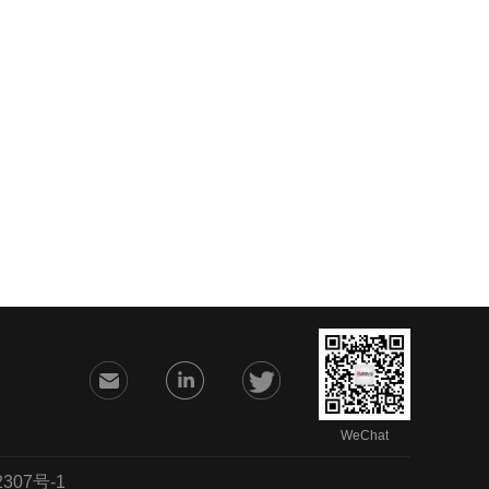
WeChat
07号-1