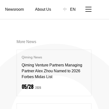
Newsroom
About Us
中
EN
More News
Qiming News
Qiming Venture Partners Managing
Partner Alex Zhou Named to 2026
Forbes Midas List
05/28
2026