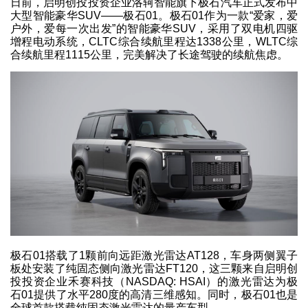
日前，启明创投投资企业洛轲智能旗下极石汽车正式发布中
大型智能豪华SUV——极石01。极石01作为一款“爱家，爱
户外，爱每一次出发”的智能豪华SUV，采用了双电机四驱
增程电动系统，CLTC综合续航里程达1338公里，WLTC综
合续航里程1115公里，完美解决了长途驾驶的续航焦虑。
极石01搭载了1颗前向远距激光雷达AT128，车身两侧翼子
板处安装了纯固态侧向激光雷达FT120，这三颗来自启明创
投投资企业禾赛科技（NASDAQ: HSAI）的激光雷达为极
石01提供了水平280度的高清三维感知。同时，极石01也是
全球首款搭载纯固态激光雷达的量产车型。