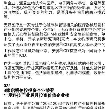
利企业，涵盖生物技术与医疗、电子商务与零售、金融等领
域。评选标准包括企业对该地区或行业的积极影响、强劲的
营收增长、吸引资金的能力、是否具备有前景的商业模式
等。
无双医疗是一家专注于心脏节律管理相关的医疗器械研发和
产业化的硬科技企业。今年5月，无双医疗宣布其申办的“评
价植入式心律转复除颤器FIM有效性和安全性的前瞻性、单
中心、单臂、开放临床研究”顺利完成，本次临床研究初步
®
证实了无双医疗自主研发的安搏
ICD在真实人体环境中的
®
工作状态和除颤功能正常。安搏
ICD有望成为中国首个上
市的国产ICD。
作为一家打造以计算为核心的药物发现新模式的科技公司，
腾迈医药致力于提高药物发现工具的可及性，降低先进计算
工具的使用门槛，包括物理学建模、机器学习模型、数据分
析和算力平台等。
02/
4家启明创投投资企业荣登
年度科技产业最具投资价值企业榜
日前，甲子光年公布了2022-2023年度科技产业最具投资价
值企业榜，以表彰为科技产业发展做出突出贡献的卓越科创