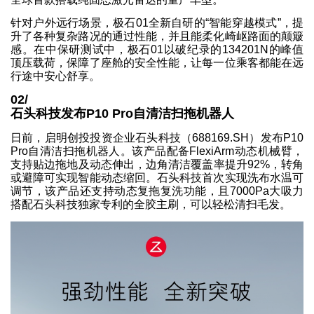
针对户外远行场景，极石01全新自研的“智能穿越模式”，提
升了各种复杂路况的通过性能，并且能柔化崎岖路面的颠簸
感。在中保研测试中，极石01以破纪录的134201N的峰值
顶压载荷，保障了座舱的安全性能，让每一位乘客都能在远
行途中安心舒享。
02/
石头科技发布P10 Pro自清洁扫拖机器人
日前，启明创投投资企业石头科技（688169.SH）发布P10
Pro自清洁扫拖机器人。该产品配备FlexiArm动态机械臂，
支持贴边拖地及动态伸出，边角清洁覆盖率提升92%，转角
或避障可实现智能动态缩回。石头科技首次实现洗布水温可
调节，该产品还支持动态复拖复洗功能，且7000Pa大吸力
搭配石头科技独家专利的全胶主刷，可以轻松清扫毛发。