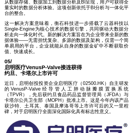
从数据存储、数据加工到数据分析及BI呈现，用户可获得全
量实时的数据分析体验。这项创新依托于BI分析与一体化平
台的整合。
这一解决方案意味着，衡石科技进一步搭载了云器科技以
Single-Engine为核心技术的数据引擎，共同驱动大数据分
析走向一体化时代。新的解决方案旨在为企业带来全新的数
据体验——无需担忧复杂、多源的数据及架构，仅需一个简
单易用的平台，企业就能从自身的数据金矿中不断获取价
值、快速成长。
05/
启明医疗VenusP-Valve接连获得
约旦、卡塔尔上市许可
近日，启明创投投资企业启明医疗（02500.HK）自主研发
的VenusP-Valve经导管人工肺动脉瓣膜置换系统
（TPVR），先后获约旦食品药品监督管理局（JFDA）与
卡塔尔公共卫生部（MOPH）批准上市。这是今年内该产品
获沙特、土耳其、泰国及摩洛哥等上市许可后的又一里程
碑，对于启明医疗全面深化国际化具有标志性意义。