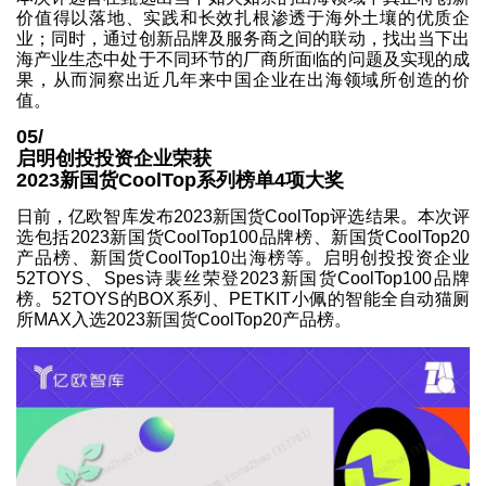
价值得以落地、实践和长效扎根渗透于海外土壤的优质企
业；同时，通过创新品牌及服务商之间的联动，找出当下出
海产业生态中处于不同环节的厂商所面临的问题及实现的成
果，从而洞察出近几年来中国企业在出海领域所创造的价
值。
05/
启明创投投资企业荣获
2023新国货CoolTop系列榜单4项大奖
日前，亿欧智库发布2023新国货CoolTop评选结果。本次评
选包括2023新国货CoolTop100品牌榜、新国货CoolTop20
产品榜、新国货CoolTop10出海榜等。启明创投投资企业
52TOYS、Spes诗裴丝荣登2023新国货CoolTop100品牌
榜。52TOYS的BOX系列、PETKIT小佩的智能全自动猫厕
所MAX入选2023新国货CoolTop20产品榜。