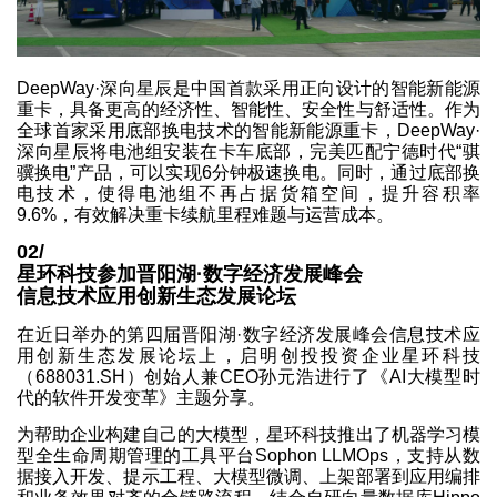
DeepWay·深向星辰是中国首款采用正向设计的智能新能源
重卡，具备更高的经济性、智能性、安全性与舒适性。作为
全球首家采用底部换电技术的智能新能源重卡，DeepWay·
深向星辰将电池组安装在卡车底部，完美匹配宁德时代“骐
骥换电”产品，可以实现6分钟极速换电。同时，通过底部换
电技术，使得电池组不再占据货箱空间，提升容积率
9.6%，有效解决重卡续航里程难题与运营成本。
02/
星环科技参加晋阳湖·数字经济发展峰会
信息技术应用创新生态发展论坛
在近日举办的第四届晋阳湖·数字经济发展峰会信息技术应
用创新生态发展论坛上，启明创投投资企业星环科技
（688031.SH）创始人兼CEO孙元浩进行了《AI大模型时
代的软件开发变革》主题分享。
为帮助企业构建自己的大模型，星环科技推出了机器学习模
型全生命周期管理的工具平台Sophon LLMOps，支持从数
据接入开发、提示工程、大模型微调、上架部署到应用编排