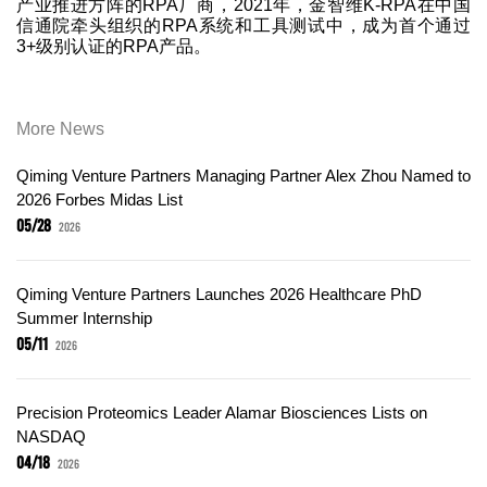
产业推进方阵的RPA厂商，2021年，金智维K-RPA在中国
信通院牵头组织的RPA系统和工具测试中，成为首个通过
3+级别认证的RPA产品。
More News
Qiming Venture Partners Managing Partner Alex Zhou Named to
2026 Forbes Midas List
05/28
2026
Qiming Venture Partners Launches 2026 Healthcare PhD
Summer Internship
05/11
2026
Precision Proteomics Leader Alamar Biosciences Lists on
NASDAQ
04/18
2026