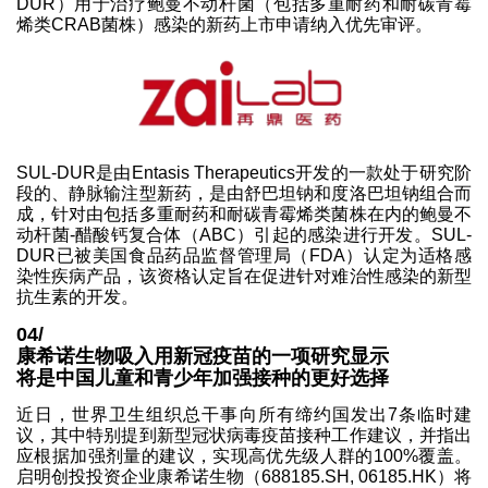
DUR）用于治疗鲍曼不动杆菌（包括多重耐药和耐碳青霉
烯类CRAB菌株）感染的新药上市申请纳入优先审评。
SUL-DUR是由Entasis Therapeutics开发的一款处于研究阶
段的、静脉输注型新药，是由舒巴坦钠和度洛巴坦钠组合而
成，针对由包括多重耐药和耐碳青霉烯类菌株在内的鲍曼不
动杆菌-醋酸钙复合体（ABC）引起的感染进行开发。SUL-
DUR已被美国食品药品监督管理局（FDA）认定为适格感
染性疾病产品，该资格认定旨在促进针对难治性感染的新型
抗生素的开发。
04/
康希诺生物吸入用新冠疫苗的一项研究显示
将是中国儿童和青少年加强接种的更好选择
近日，世界卫生组织总干事向所有缔约国发出7条临时建
议，其中特别提到新型冠状病毒疫苗接种工作建议，并指出
应根据加强剂量的建议，实现高优先级人群的100%覆盖。
启明创投投资企业康希诺生物（688185.SH, 06185.HK）将