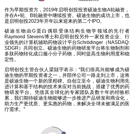
作为早期投资方，2019年启明创投投资硕迪生物A轮融资，
并在A+轮、B轮融资中继续投资。硕迪生物的成功上市，也
是启明创投2023年开年以来迎来的第二个IPO。
硕迪生物由G蛋白偶联受体结构生物学领域的先行者
Raymond Stevens博士和启明创投另外一家投资企业、行
业领先的计算机辅助药物设计平台Schrödinger（NASDAQ:
SDGR）共同创立。硕迪生物的药物研发平台将生物制剂和
多肽药物转化成口服小分子药物，同时提高生物利用度和稳
定性。
启明创投主管合伙人梁颕宇表示：“我们很高兴能够成为硕
迪生物的早期投资者之一，并陪伴公司一路走到上市，这将
是硕迪生物一个新的里程碑。自创立至今，硕迪生物利用先
进计算和基于结构的技术来应对当前挑战，搭建了优秀的药
物研发平台。凭借其全球化的专家团队及数十年的经验积
累，我们期待硕迪生物能够进一步推进产品研发和商业化，
助力生产更优质、更实惠的药物，来解决全球未被满足的医
疗需求。”