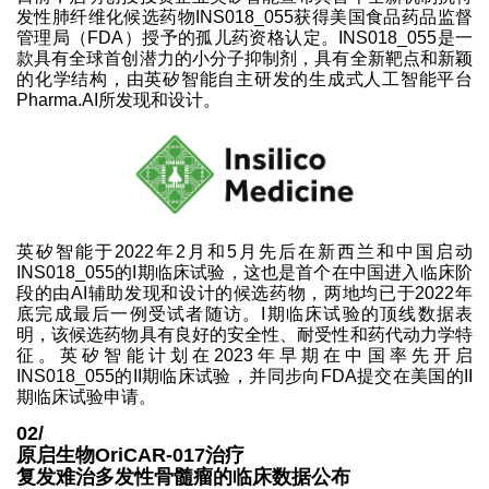
发性肺纤维化候选药物INS018_055获得美国食品药品监督
管理局（FDA）授予的孤儿药资格认定。INS018_055是一
款具有全球首创潜力的小分子抑制剂，具有全新靶点和新颖
的化学结构，由英矽智能自主研发的生成式人工智能平台
Pharma.AI所发现和设计。
英矽智能于2022年2月和5月先后在新西兰和中国启动
INS018_055的I期临床试验，这也是首个在中国进入临床阶
段的由AI辅助发现和设计的候选药物，两地均已于2022年
底完成最后一例受试者随访。I期临床试验的顶线数据表
明，该候选药物具有良好的安全性、耐受性和药代动力学特
征。英矽智能计划在2023年早期在中国率先开启
INS018_055的II期临床试验，并同步向FDA提交在美国的II
期临床试验申请。
02/
原启生物OriCAR-017治疗
复发难治多发性骨髓瘤的临床数据公布