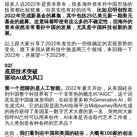
很多人说2022年是资本寒冬，很多海外资本对中国市场的
投资都比较犹豫，但其实也有好的信号。
比如启明创投在
2022年完成新基金的募集，其中包括
25亿美元新一期美元
基金的超募
。这意味着即使有这么多的不确定性，但海外的
资本依然非常看好中国的发展，尤其是中国科技创新的发
展。
以上跟大家分享了2022年发生的一些很确定的宏观形势的
变化，接下来我从硬科技中挑选两三个领域，来回顾一下
2022年，并展望一下2023年。
02/
底层技术突破
驱动AI成为风口
第一个想聊的是人工智能。
2022年夏天开始，从美国硅谷
到中国整个科技界有了一个非常热的概念叫“
AIGC
”，这个词
其实是中国媒体发明的，在硅谷更多称为Generative AI，即
生成式AI。它的起因是因为AI绘画平台Midjourney用AI生成
的画作获得了美国某一数字艺术大赛的第一名，突然间大家
惊呼AI已经可以用来创作，AI未来是否会取代艺术工作者，
为人类创造各种各样的艺术品？
此前，
我们看到在中国和美国的硅谷，大概有100家的创业