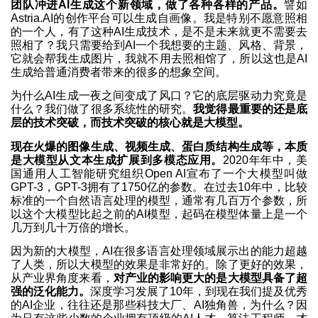
团队冲进AI生成这个新领域，做了各种各样的产品。
譬如
Astria.AI的创作平台可以生成自画像。我是特别不愿意照相
的一个人，有了这种AI生成技术，是不是未来就更不需要去
照相了？我只需要给到AI一个我想要的主题、风格、背景，
它就会帮我生成图片，我就不用去照相馆了，所以这也是AI
生成给普通消费者带来的很多的想象空间。
为什么AI生成一夜之间变成了风口？它的底层驱动力究竟是
什么？我们做了很多系统性的研究。
我觉得最重要的还是底
层的技术突破，而技术突破的核心就是大模型。
现在火爆的图像生成、视频生成、蛋白质结构生成等，本质
是大模型从文本生成扩展到多模态应用。
2020年年中，美
国通用人工智能研究组织Open AI宣布了一个大模型叫做
GPT-3，GPT-3拥有了1750亿的参数。在过去10年中，比较
标准的一个自然语言处理的模型，通常有几百万个参数，所
以这个大模型比起之前的AI模型，起码在模型体量上是一个
几万到几十万倍的增长。
因为新的大模型，AI在很多语言处理领域展示出的能力超越
了人类，所以大模型的效果是非常好的。除了更好的效果，
从产业界角度来看，
对产业的影响更大的是大模型具备了超
强的泛化能力。
深度学习发展了10年，到现在我们提及优秀
的AI企业，往往还是那些科技大厂、AI独角兽，为什么？因