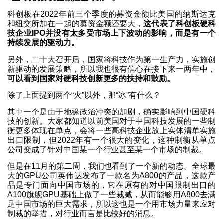
科创板在2022年前三个季度的募资金额比美国的纳斯达克
和纽交所加在一起的募资金额还要大，
这代表了科创板硬科
技企业IPO并没有太多受市场上下波动的影响，而是有一个
持续发展的驱动力。
另外，二十大召开后，国家将科技作为第一生产力，实施创
新驱动的发展策略，所以我也很有信心在接下来一两年中，
可以看到国家对硬科技创新更多的扶持和鼓励。
除了上面提到两个“火”以外，那“冰”有什么？
其中一个是由于地缘政治冲突的加剧，确实影响到中国硬科
技的创新。大家都知道以前美国对于中国科技发展的一些制
衡更多体现在单点，会将一些高科技企业放上实体清单实施
出口限制，但2022年有一个很大的变化，这种制衡从单点
公司变成了针对中国某一个行业甚至某一个市场的制裁。
但是在11月的第二周，我们也看到了一个新的动态。全球最
大的GPU公司英伟达发布了一款名为A800的产品，这款产
品是专门面向中国市场的，它在原有的对中国限制出口的
A100旗舰GPU基础上做了一些裁减，从而能够用A800去满
足中国市场的巨大需求，所以这也是一个用市场力量来应对
制裁的举措，对行业而言是比较好的消息。