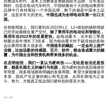
在燃油车时代，基本上消费者是青睐国际大品牌、百年老品
牌的，但是在电动汽车时代，中国销量前十大的电动乘用车
品牌中只有特斯拉一个外国品牌，剩下的都是中国本土品
牌，这是非常大的变化。
中国也成为全球电动车第一出口大
国。
在智能驾驶上，我们看到在2022年L2、L2+级别的辅助驾驶
已经开始规模化量产交付。
除了乘用车的电动化和智能化，
商用车在2022年的发展更快。
如电动重卡，去年前三季度
销量比前年增长了3倍多，因为电动重卡对于碳排放的影响
会比乘用车要大很多倍。
中国造车的崛起，一定会对上游产
业链，比如说新的传感器、芯片、软件，都会造成重大的颠
覆，为中国企业和投资机构带来很多的机会。
在启明创投，我们一直认为硬科技——无论是创业还是投
资，都是长期主义的修行与实践，
因为硬科技的底层规律非
常明显，很多领域都有明确的发展周期。希望大家能够追寻
本质，因此产生足够的耐心和笃定感，从而长期地为之奋
斗、努力，才能真正抵达我们硬科技的星辰大海。
来源 | 36氪