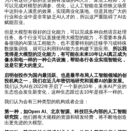
为只有这些少数的企业拥有顶级的AI人才、算法工程师，才
可以完成对模型的调参、优化，让人工智能在某些狭义场景
中达到令人满意的效果，实现商业化落地。但是其他广大的
行业和企业中是非常缺乏AI人才的，所以这严重阻碍了AI去
赋能百业。
但是大模型有很好的泛化能力，可以完成多种自然语言处理
任务。各个行业可以直接使用大模型的能力，不需要本身具
备很强的AI算法工程能力，也不需要特别的迁移学习或特殊
数据集训练，就可以利用到AI能力去构建下游应用。
所以我
觉得是大模型的泛化能力，有可能在未来10年让AI真正成为
像水和电一样的一种公共设施，帮助各行各业实现智能化，
这是它更大的意义。
启明创投作为国内最活跃、也是最早布局人工智能领域的创
投机构之一，我们在近几年密切地研究和观察AI的新发展。
我们认为AI在2022年开启了一个新的10年，未来AI产业的
生态也会发生新变化，这种生态跟过去10年是很不一样的。
我们认为会有三种类型的机构或者企业：
第一种，如Open AI、北京智源、科技巨头内部的人工智能
研究院，
他们拥有大规模的资源和研发经费，将不断地创造
出更先进的大模型。