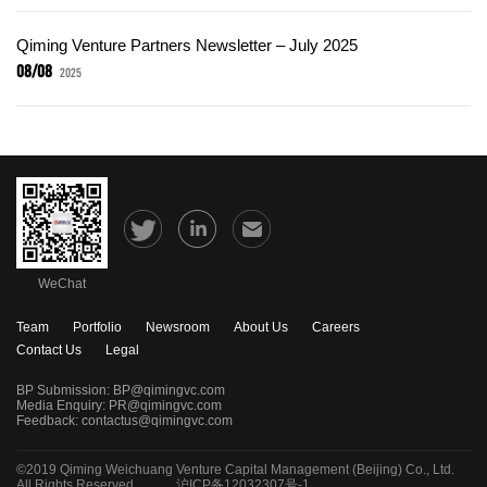
Qiming Venture Partners Newsletter – July 2025
08/08
2025
WeChat
Team
Portfolio
Newsroom
About Us
Careers
Contact Us
Legal
BP Submission:
BP@qimingvc.com
Media Enquiry:
PR@qimingvc.com
Feedback:
contactus@qimingvc.com
©2019 Qiming Weichuang Venture Capital Management (Beijing) Co., Ltd.
All Rights Reserved.
沪ICP备12032307号-1