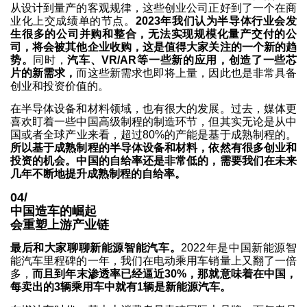
从设计到量产的客观规律，这些创业公司正好到了一个在商
业化上交成绩单的节点。
2023年我们认为半导体行业会发
生很多的公司并购和整合，无法实现规模化量产交付的公
司，将会被其他企业收购，这是值得大家关注的一个新的趋
势。
同时，
汽车、VR/AR等一些新的应用，创造了一些芯
片的新需求，
而这些新需求也即将上量，因此也是非常具备
创业和投资价值的。
在半导体设备和材料领域，也有很大的发展。过去，媒体更
喜欢盯着一些中国高级制程的制造环节，但其实无论是从中
国或者全球产业来看，超过80%的产能是基于成熟制程的。
所以基于成熟制程的半导体设备和材料，依然有很多创业和
投资的机会。中国的自给率还是非常低的，需要我们在未来
几年不断地提升成熟制程的自给率。
04/
中国造车的崛起
会重塑上游产业链
最后和大家聊聊新能源智能汽车。
2022年是中国新能源智
能汽车里程碑的一年，我们在电动乘用车销量上又翻了一倍
多，
而且到年末渗透率已经逼近30%，那就意味着在中国，
每卖出的3辆乘用车中就有1辆是新能源汽车。