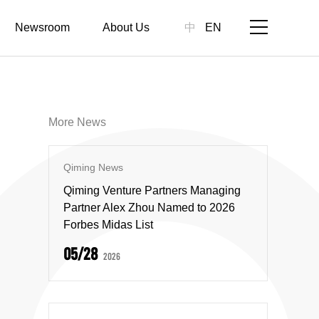
Newsroom
About Us
中
EN
More News
Qiming News
Qiming Venture Partners Managing
Partner Alex Zhou Named to 2026
Forbes Midas List
05/28
2026