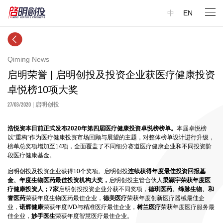
中
EN
Qiming News
启明荣誉 | 启明创投及投资企业获医疗健康投资
卓悦榜10项大奖
27/03/2020
| 启明创投
浩悦资本日前正式发布2020年第四届医疗健康投资卓悦榜榜单。
本届卓悦榜
以“重构”作为医疗健康投资市场回顾与展望的主题，对整体榜单设计进行升级，
榜单总奖项增加至14项，全面覆盖了不同细分赛道医疗健康企业和不同投资阶
段医疗健康基金。
启明创投及投资企业获得10个奖项。启明创投
连续获得
年度最佳投资回报基
金、年度生物医药最佳投资机构大奖，
启明创投主管合伙人
梁颕宇荣获年度医
疗健康投资人；
7家
启明创投投资企业分获不同奖项，
德琪医药、缔脉生物、和
誉医药
荣获年度生物医药最佳企业，
德美医疗
荣获年度创新医疗器械最佳企
业，
诺辉健康
荣获年度IVD与精准医疗最佳企业，
树兰医疗
荣获年度医疗服务最
佳企业，
妙手医生
荣获年度智慧医疗最佳企业。