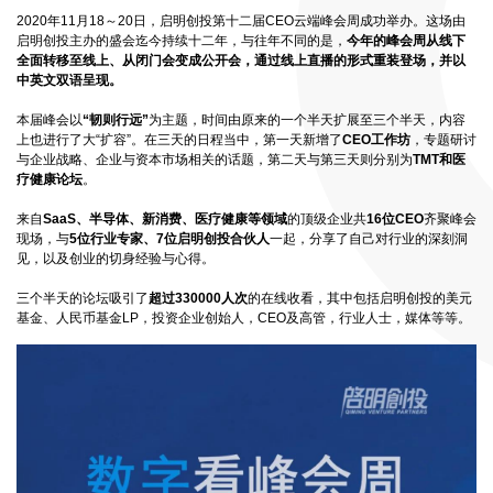
2020年11月18～20日，启明创投第十二届CEO云端峰会周成功举办。这场由
启明创投主办的盛会迄今持续十二年，与往年不同的是，
今年的峰会周从线下
全面转移至线上、从闭门会变成公开会，通过线上直播的形式重装登场，并以
中英文双语呈现。
本届峰会以
“韧则行远”
为主题，时间由原来的一个半天扩展至三个半天，内容
上也进行了大“扩容”。在三天的日程当中，第一天新增了
CEO工作坊
，专题研讨
与企业战略、企业与资本市场相关的话题，第二天与第三天则分别为
TMT和医
疗健康论坛
。
来自
SaaS、半导体、新消费、医疗健康等领域
的顶级企业共
16位CEO
齐聚峰会
现场，与
5位行业专家、7位启明创投合伙人
一起，分享了自己对行业的深刻洞
见，以及创业的切身经验与心得。
三个半天的论坛吸引了
超过330000人次
的在线收看，其中包括启明创投的美元
基金、人民币基金LP，投资企业创始人，CEO及高管，行业人士，媒体等等。