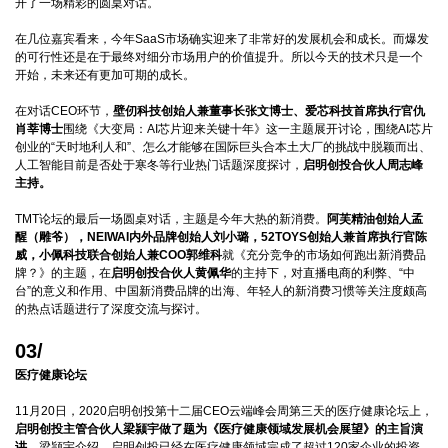
开了一场精彩的圆桌对话。
在几位嘉宾看来，今年SaaS市场确实迎来了非常好的发展机会和成长。而爆发
的可行性还是在于最终对细分市场用户的价值提升。所以今天的技术只是一个
开始，未来还有更加可期的成长。
在对话CEO环节，
壁仞科技创始人兼董事长张文博士、爱芯科技首席执行官仇
肖莘博士
围绕《大变局：AI芯片迎来关键十年》这一主题展开讨论，围绕AI芯片
创业的“天时地利人和”、怎么才能够在国际巨头合本土大厂的挑战中脱颖而出、
人工智能目前是否处于寒冬等行业热门话题深度探讨，
启明创投合伙人周志峰
主持。
TMT论坛的最后一场圆桌对话，主题是今年大热的新消费。
阿芙精油创始人孟
醒（雕爷），NEIWAI内外品牌创始人刘小璐，52TOYS创始人兼首席执行官陈
威，小佩科技联合创始人兼COO郭维科
就《充分竞争的市场如何跑出新消费品
牌？》的主题，在
启明创投合伙人黄佩华
的主持下，对直播电商的利弊、“中
台”的意义和作用、中国新消费品牌的出海、年轻人的新消费习惯等关注度颇高
的热点话题进行了深度交流与探讨。
03/
医疗健康论坛
11月20日，2020启明创投第十二届CEO云端峰会周第三天的医疗健康论坛上，
启明创投主管合伙人梁颕宇做了题为《医疗健康领域发展机会展望》的主旨演
讲。
梁颕宇介绍，启明创投已经在医疗健康领域完成了超过120家企业的投资。