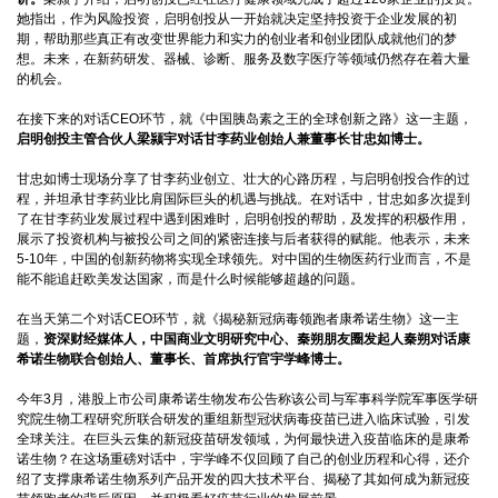
她指出，作为风险投资，启明创投从一开始就决定坚持投资于企业发展的初
期，帮助那些真正有改变世界能力和实力的创业者和创业团队成就他们的梦
想。未来，在新药研发、器械、诊断、服务及数字医疗等领域仍然存在着大量
的机会。
在接下来的对话CEO环节，就《中国胰岛素之王的全球创新之路》这一主题，
启明创投主管合伙人梁颕宇对话甘李药业创始人兼董事长甘忠如博士。
甘忠如博士现场分享了甘李药业创立、壮大的心路历程，与启明创投合作的过
程，并坦承甘李药业比肩国际巨头的机遇与挑战。在对话中，甘忠如多次提到
了在甘李药业发展过程中遇到困难时，启明创投的帮助，及发挥的积极作用，
展示了投资机构与被投公司之间的紧密连接与后者获得的赋能。他表示，未来
5-10年，中国的创新药物将实现全球领先。对中国的生物医药行业而言，不是
能不能追赶欧美发达国家，而是什么时候能够超越的问题。
在当天第二个对话CEO环节，就《揭秘新冠病毒领跑者康希诺生物》这一主
题，
资深财经媒体人，中国商业文明研究中心、秦朔朋友圈发起人秦朔对话康
希诺生物联合创始人、董事长、首席执行官宇学峰博士。
今年3月，港股上市公司康希诺生物发布公告称该公司与军事科学院军事医学研
究院生物工程研究所联合研发的重组新型冠状病毒疫苗已进入临床试验，引发
全球关注。在巨头云集的新冠疫苗研发领域，为何最快进入疫苗临床的是康希
诺生物？在这场重磅对话中，宇学峰不仅回顾了自己的创业历程和心得，还介
绍了支撑康希诺生物系列产品开发的四大技术平台、揭秘了其如何成为新冠疫