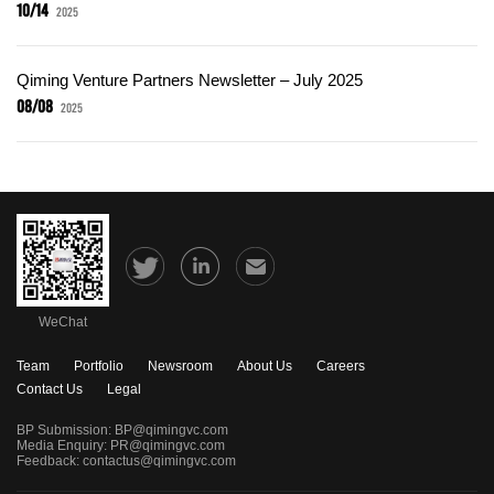
10/14
2025
Qiming Venture Partners Newsletter – July 2025
08/08
2025
WeChat
Team
Portfolio
Newsroom
About Us
Careers
Contact Us
Legal
BP Submission:
BP@qimingvc.com
Media Enquiry:
PR@qimingvc.com
Feedback:
contactus@qimingvc.com