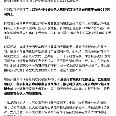
苗领跑者的背后原因，并积极看好疫苗行业的发展前景。
在对话科学家环节，
启明创投投资合伙人唐艳旻对话信念医药董事长兼CSO肖
啸博士。
肖啸博士长期从事基因治疗药物及其载体的研发及临床应用，在基因治疗领域
拥有三十多年的研究和产业化开发经验。肖啸博士创立的Bamboo公司在2016
年被辉瑞制药以6.45亿美元收购，Askbio公司在2020年被拜耳制药以40亿美元
收购。
对话现场，肖啸博士围绕基因治疗载体的应用场景，基因治疗新药的发展空
间、前景和存在的挑战等话题进行了介绍和分享。他介绍，信念医药的布局以
罕见病为主，还有其它大病，总共有一、二十个研发管线。“我们在药物开发方
面最大的优势是在药物生产上不求人，依照最先进的药物生产方法，在上海临
港计划建设15000平米的GMP生产车间，这一轮融资之后就开始建了。要从生
物科技公司逐步转型成为生物医药公司，这是长远的布局。”
在医疗健康论坛最后的CEO圆桌环节，
千麦医疗首席执行官陈娅妮，仁度生物
创始人、董事长兼首席科学家居金良博士，推想科技创始人兼首席执行官陈宽
博士
就《全球新冠疫情大考下的中国生物医药企业核心能力》展开讨论，
启明
创投主管合伙人胡旭波主持。
在这场高峰对话中，三位嘉宾围绕新冠疫情下，中国生物医药企业的发展阶
段，优势与挑战，及大家普遍关心的如何推动新技术的应用，等话题进行了探
讨，尤其是对于目前关注度非常高的AI与医疗结合的机会与发展空间的话题，