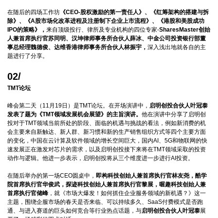
在随后的四场工作坊
《CEO-股权激励的第一责任人》、《红筹架构的搭建与拆
除》、《A股市场化改革进程及注册制下企业上市流程》、《港股和美股成功
IPO的策略》，
来自顶级投行、律所及专业机构的四位专家-
SharesMaster创始
人兼首席执行官苏同明、汉坤律师事务所合伙人薛冰、中金公司投资银行部董
事总经理魏德俊、达维香港律师事务所合伙人林振宇，
深入浅出地就各自的主
题进行了分享。
02/
TMT论坛
峰会第二天（11月19日）是TMT论坛。在开场演讲中，
启明创投合伙人叶冠泰
发表了题为《TMT领域发展机会展望》的主旨演讲。
他在演讲中分享了启明创
投对于TMT领域当前所处的阶段、面临的机遇与挑战的看法，例如新消费的机
会主要来自新触达、新人群、新习惯和新的生产销售组织方式等四个主要方面
的变化，中国在云计算及软件领域的增长空间巨大，国内AI、5G和物联网的快
速发展正在激发对芯片的需求，以及启明创投接下来将在TMT领域采取的投资
动作与逻辑。他进一步表示，启明创投将从三个维度进一步进行AI投资。
在随后举办的第一场CEO圆桌中，
即构科技创始人兼首席执行官林友尧，酷学
院首席执行官华俊武，探迹科技创始人兼首席执行官黎展，喔趣科技创始人兼
首席执行官储峰
，就《市场大爆发！如何抓住企业服务领域的新机遇？》这一
主题，围绕企服市场的春天是否来临、可以持续多久、SaaS付费模式是否跑
通、与进入赛道的巨头如何竞合等行业热点话题，与
启明创投合伙人叶冠泰
展