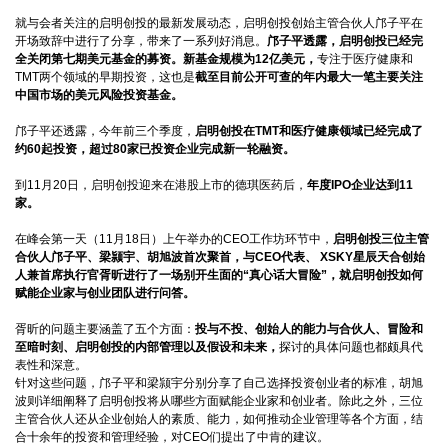
就与会者关注的启明创投的最新发展动态，启明创投创始主管合伙人邝子平在
开场致辞中进行了分享，带来了一系列好消息。
邝子平透露，启明创投已经完
全关闭第七期美元基金的募资。新基金规模为12亿美元，
专注于医疗健康和
TMT两个领域的早期投资，这也是
截至目前公开可查的年内最大一笔主要关注
中国市场的美元风险投资基金。
邝子平还透露，今年前三个季度，
启明创投在TMT和医疗健康领域已经完成了
约60起投资，超过80家已投资企业完成新一轮融资。
到11月20日，启明创投迎来在港股上市的德琪医药后，
年度IPO企业达到11
家。
在峰会第一天（11月18日）上午举办的CEO工作坊环节中，
启明创投三位主管
合伙人邝子平、梁颕宇、胡旭波首次聚首，与CEO代表、 XSKY星辰天合创始
人兼首席执行官胥昕进行了一场别开生面的“真心话大冒险”，就启明创投如何
赋能企业家与创业团队进行问答。
胥昕的问题主要涵盖了五个方面：
投与不投、创始人的能力与合伙人、冒险和
至暗时刻、启明创投的内部管理以及假设和未来，
探讨的具体问题也都颇具代
表性和深意。
针对这些问题，邝子平和梁颕宇分别分享了自己选择投资创业者的标准，胡旭
波则详细阐释了启明创投将从哪些方面赋能企业家和创业者。除此之外，三位
主管合伙人还从企业创始人的素质、能力，如何推动企业管理等各个方面，结
合十余年的投资和管理经验，对CEO们提出了中肯的建议。