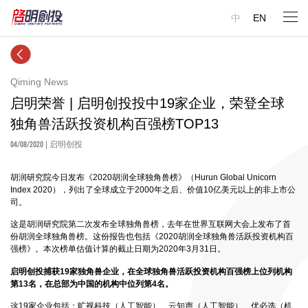
中
EN
Qiming News
启明荣誉 | 启明创投投中19家企业，荣登全球
独角兽活跃投资机构百强榜TOP13
04/08/2020
| 启明创投
胡润研究院今日发布《2020胡润全球独角兽榜》（Hurun Global Unicorn
Index 2020），列出了全球成立于2000年之后、价值10亿美元以上的非上市公
司。
这是胡润研究院第二次发布全球独角兽榜，去年在世界互联网大会上发布了
首
份胡润全球独角兽榜
。这份报告也包括《2020胡润全球独角兽活跃投资机构百
强榜》。本次榜单估值计算的截止日期为2020年3月31日。
启明创投捕获19家独角兽企业，在全球独角兽活跃投资机构百强榜上位列机构
第13名，在总部为中国的机构中位列第4名。
这19家企业包括：旷视科技（人工智能）、云知声（人工智能）、优必选（机