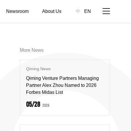
Newsroom
About Us
中
EN
More News
Qiming News
Qiming Venture Partners Managing
Partner Alex Zhou Named to 2026
Forbes Midas List
05/28
2026