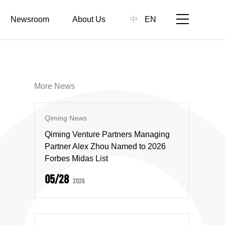
Newsroom
About Us
中
EN
More News
Qiming News
Qiming Venture Partners Managing
Partner Alex Zhou Named to 2026
Forbes Midas List
05/28
2026