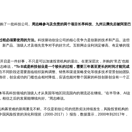
并购了一批科技公司。
周志峰参与及负责的两个项目长亭科技、九州云腾先后被阿里巴
过程必须要使用的方法。
科技驱动创业公司的核心竞争力是创新的技术和产品。这些
、新产品、顶级人才及领先竞争对手的好方式。互联网企业利润足够高、有足够的现
的开启是一件好事，不只是可以加速投资机构的退出。在更深层次，并购的‘常态’也能
周志峰说，
“To B或是科技创业是一个较长的过程，需要三年甚至更长的时间才能完成
在不同阶段还需要面临组织架构调整、销售和渠道策略变化等很多技术背景创始团队
路径，创业成功的门槛也会相对降低，应该也能对整个国家的科技创新创业有一个正
导体等高科技领域的顶级人才从美国等地区回流国内的潮流还在继续。“在半导体、AI这
，相信之后的发展能继续向好。”周志峰说。
难、机构募资难的新闻屡见不鲜。不仅是初创公司的优胜劣汰持续发生，风险投资机构的
险投资的演化和现状（2000-2017）》报告，数据显示，2000年到2017年，