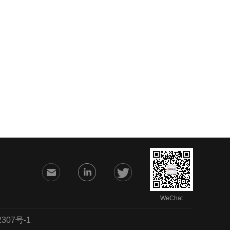
WeChat
07号-1