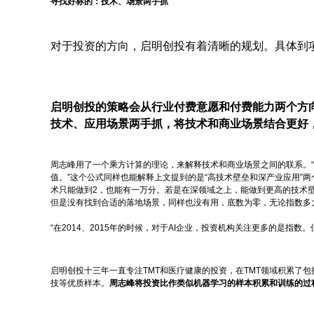
寻找好标的：
技术、场景两手抓
对于投资的方向，启明创投有着清晰的规划。具体到
启明创投的策略会从行业付费意愿和付费能力两个方
技术、应用场景两手抓，将技术和商业场景结合更好
周志峰用了一个乘方计算的理论，来解释技术和商业场景之间的联系。
值。”这个公式同样也能解释上文提到的是“高技术壁垒和深产业应用”
术只能做到2，也能有一万分。若是在深领域之上，能做到更高的技术
但是没有找到合适的落地场景，同样也没有用，底数为零，无论指数多
“在2014、2015年的时候，对于AI企业，投资机构关注更多的是指数。
启明创投十三年一直专注TMT和医疗健康的投资，在TMT领域积累了包括
技等优质样本。
周志峰将投资比作类似机器学习的样本积累和训练的过