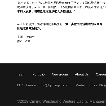
“以史为鉴，硅谷的VC行业发展已经有50年的历史，美国也曾经历‘一
次调整洗牌，从几千家下降到依旧活跃的两百家左右，而真正能够进入顶
年的大发展，现在也开始逐步进入调整阶段。
”
至于启明创投，面对这样的市场变化，
第一步做的是清晰规划未来两、
应领域的专业能力。
来源 | 36氪Pro
作者 | 汝晴
Team
Portfolio
Newsroom
About Us
Caree
BP Submission:
BP@qimingvc.com
Media Enquiry:
PR@
©2019 Qiming Weichuang Venture Capital Management