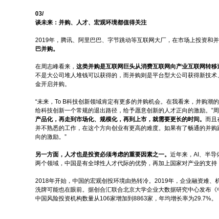
03/
谈未来：并购、人才、宏观环境都值得关注
2019年，腾讯、阿里巴巴、字节跳动等互联网大厂，在市场上投资和
巴并购。
在周志峰看来，
这类并购是互联网巨头从消费互联网向产业互联网转移
不是大公司堆人堆钱可以获得的，而并购则是平台型大公司获得新技术
金开启并购。
“未来，To B科技创新领域肯定有更多的并购机会。在我看来，并购潮
给科技创新一个常规的退出路径，给予愿意创新的人才正向的激励。”
产品化，再走到市场化、规模化，再到上市，就需要更长的时间。
而且
并不熟悉的工作，在这个方向创业有更高的难度。如果有了畅通的并购
向的激励。”
另一方面，人才也是投资必须考虑的重要因素之一。
近年来，AI、半
两个领域，中国是有全球性人才代际的优势，再加上国家对产业的支持
2018年开始，中国的宏观创投环境由热转冷。2019年，企业融资
洗牌可能也在眼前。据创合汇联合北京大学企业大数据研究中心发布《中国风
中国风险投资机构数量从106家增加到8863家，年均增长率为29.7%。